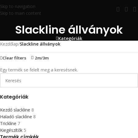
Skip to navigation
Skip to main content
Slackline állványok
Kategóriák
Kezdőlap
/
Slackline állványok
Clear filters
2m/3m
Egy termék se felelt meg a keresésnek.
Kategóriák
Kezdő slackline
8
Haladó slackline
8
Trickline
7
Kiegészítők
5
Termék címkék