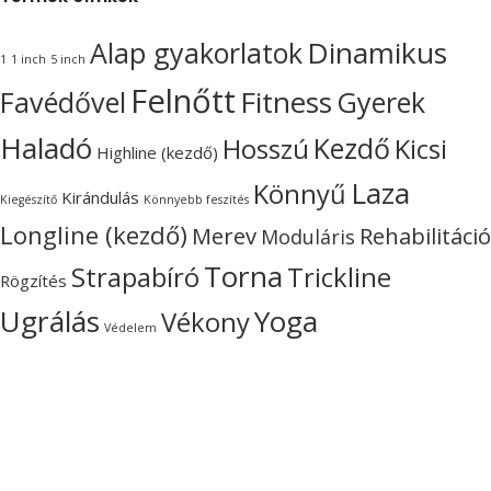
Dinamikus
Alap gyakorlatok
1
1 inch
5 inch
Felnőtt
Fitness
Favédővel
Gyerek
Haladó
Kezdő
Hosszú
Kicsi
Highline (kezdő)
Laza
Könnyű
Kirándulás
Kiegészítő
Könnyebb feszítés
Longline (kezdő)
Merev
Rehabilitáció
Moduláris
Torna
Strapabíró
Trickline
Rögzítés
Ugrálás
Yoga
Vékony
Védelem