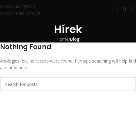
Skip to navigation
Skip to main content
Hírek
Home
/
Blog
Nothing Found
Apologies, but no results were found. Perhaps searching will help find
a related post.