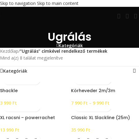
Skip to navigation
Skip to main content
Ugrálás
Kategóriák
Kezdőlap
/
“Ugrálás” címkével rendelkező termékek
Mind a(z) 8 találat megjelenítve
Kategóriák
Shackle
Körheveder 2m/3m
3 990
Ft
7 990
Ft
–
9 990
Ft
XL racsni – powerrachet
Classic XL Slackline (25m)
13 990
Ft
35 990
Ft