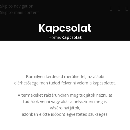
Skip to navigation
Skip to main content
Kapcsolat
Home
/
Kapcsolat
Bármilyen kérdésed merülne fel, az alábbi
elérhetőségeimen tudod felvenni velem a kapcsolatot.
A termékeket raktárunkban meg tudjátok nézni, át
tudjátok venni vagy akár a helyszínen meg is
vásárolhatjátok,
azonban előtte időpont egyeztetés szükséges.