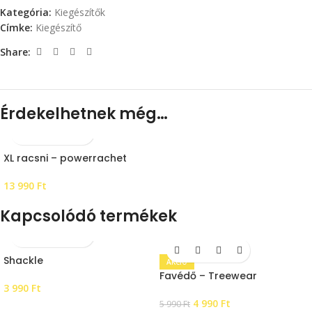
Kategória:
Kiegészítők
Címke:
Kiegészítő
Share:
Érdekelhetnek még…
XL racsni – powerrachet
13 990
Ft
Kapcsolódó termékek
Shackle
AKCIÓ
Favédő – Treewear
3 990
Ft
4 990
Ft
5 990
Ft