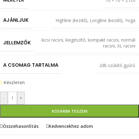
10 × 10 × 2 cm
AJÁNLJUK
Highline (kezdő)
,
Longline (kezdő)
,
Yoga
kicsi racsni
,
kiegészítő
,
kompakt racsni
,
normál
JELLEMZŐK
racsni
,
XL racsni
A CSOMAG TARTALMA
2db szűkítő gyűrű
Készleten
-
+
KOSÁRBA TESZEM
Összehasonlítás
Kedvencekhez adom